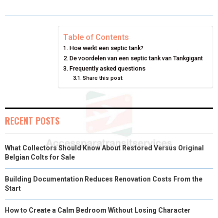
O
O
O
O
O
T
O
R
D
N
N
N
N
N
T
O
E
I
Table of Contents
Hoe werkt een septic tank?
E
K
S
N
De voordelen van een septic tank van Tankgigant
Frequently asked questions
R
T
Share this post:
)
RECENT POSTS
What Collectors Should Know About Restored Versus Original
Belgian Colts for Sale
Building Documentation Reduces Renovation Costs From the
Start
How to Create a Calm Bedroom Without Losing Character