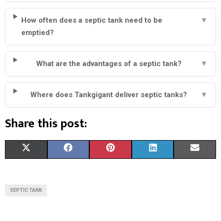
How often does a septic tank need to be
▼
emptied?
What are the advantages of a septic tank?
▼
Where does Tankgigant deliver septic tanks?
▼
Share this post:
S
S
S
S
S
X
F
P
L
E
H
H
H
H
H
(
A
I
I
M
A
A
A
A
A
T
C
N
N
A
SEPTIC TANK
R
R
R
R
R
W
E
T
K
I
E
E
E
E
E
I
B
E
E
L